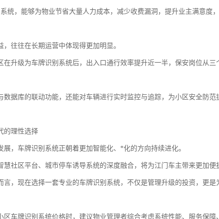
的系统，能够为物业节省大量人力成本，减少收费漏洞，提升业主满意度，
益，往往在长期运营中体现得更加明显。
区在升级为车牌识别系统后，出入口通行效率提升近一半，保安岗位从三
。
与数据库的联动功能，还能对车辆进行实时监控与追踪，为小区安全防范
代的理性选择
发展，车牌识别系统正朝着更加智能化、*化的方向持续进化。
智慧社区平台、城市停车诱导系统的深度融合，将为江门车主带来更加便
而言，现在选择一套专业的车牌识别系统，不仅是管理升级的投资，更是
小区车牌识别系统价格时，建议物业管理者综合考虑系统性能、服务保障