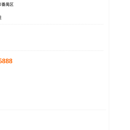
市番禺区
统
5888