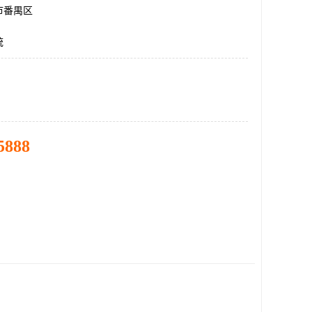
市番禺区
统
5888