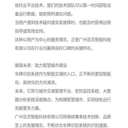
依托云平台技术，我们的技术团队可以第一时间获取设
备运行数据，提前预判潜在问题。
当用户遇到技术疑问或突发故障时，也能及时获得远程
指导或现场支持。
这种以用户为中心的服务理念，正是广州百灵智能科技
有限公司在行业内赢得良好口碑的关键所在。
展望未来：助力智慧城市建设
车牌识别系统作为智能交通的入口，正不断向更加智能
化、高效化的方向演进。
未来，它将与城市交通管理平台、安防监控系统、大数
据分析系统深度融合，为构建智慧城市、实现绿色出行
贡献更多力量。
广州百灵智能科技有限公司将继续秉承技术创新、品质
至上的发展理念，不断优化车牌识别系统的识别速度、