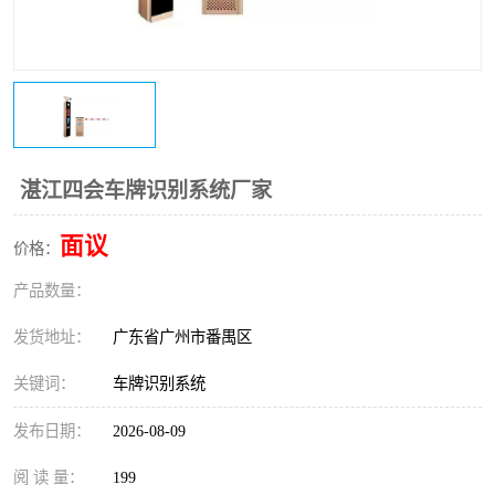
湛江四会车牌识别系统厂家
面议
价格：
产品数量：
发货地址：
广东省广州市番禺区
关键词：
车牌识别系统
发布日期：
2026-08-09
阅 读 量：
199