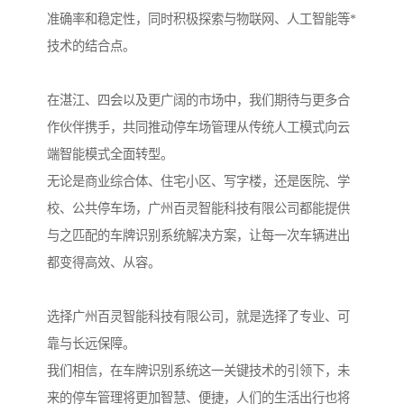
准确率和稳定性，同时积极探索与物联网、人工智能等*
技术的结合点。
在湛江、四会以及更广阔的市场中，我们期待与更多合
作伙伴携手，共同推动停车场管理从传统人工模式向云
端智能模式全面转型。
无论是商业综合体、住宅小区、写字楼，还是医院、学
校、公共停车场，广州百灵智能科技有限公司都能提供
与之匹配的车牌识别系统解决方案，让每一次车辆进出
都变得高效、从容。
选择广州百灵智能科技有限公司，就是选择了专业、可
靠与长远保障。
我们相信，在车牌识别系统这一关键技术的引领下，未
来的停车管理将更加智慧、便捷，人们的生活出行也将