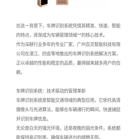
在这一背景下，车牌识别系统凭借其精准、快速、智能
的特点，逐渐成为车辆管理领域**的核心技术。
作为深耕行业多年的专业厂家，广州百灵智能科技有限
公司在湛江、四会等地推出的车牌识别系统解决方案，
正以卓越的性能和稳定的品质，赢得越来越多用户的信
赖。
车牌识别系统：技术驱动的管理革新
车牌识别系统是智能交通领域的典型应用，它依托高清
摄像头与先进算法，能够在车辆通行的瞬间，快速捕捉
并识别车牌信息。
无论是白天的强光环境，还是夜晚的弱光条件，系统都
能保持高识别率，确保车辆进出的顺畅无阻。