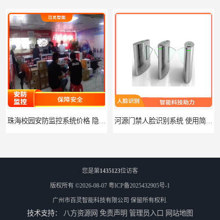
珠海校园安防监控系统价格 隐私保护 能够长时间稳定运行
河源门禁人脸识别系统 使用简单方便 无需人工干预
您是第
1435123
位访客
版权所有 ©2026-08-07
粤ICP备2025432905号-1
广州市百灵智能科技有限公司
保留所有权利.
技术支持：
八方资源网
免责声明
管理员入口
网站地图