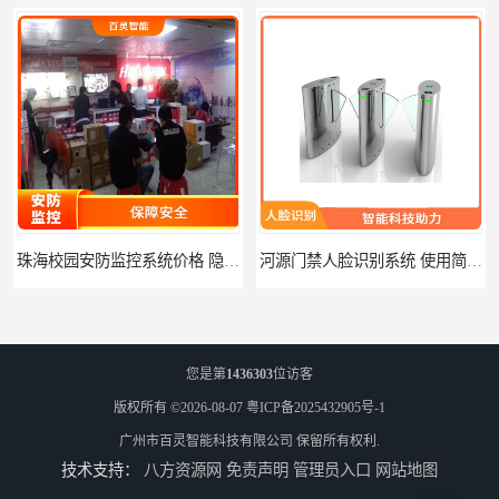
珠海校园安防监控系统价格 隐私保护 能够长时间稳定运行
河源门禁人脸识别系统 使用简单方便 无需人工干预
您是第
1436303
位访客
版权所有 ©2026-08-07
粤ICP备2025432905号-1
广州市百灵智能科技有限公司
保留所有权利.
技术支持：
八方资源网
免责声明
管理员入口
网站地图