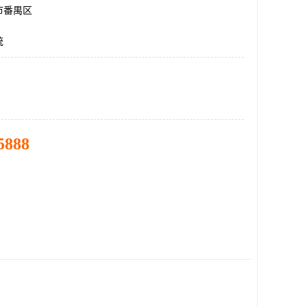
市番禺区
统
5888