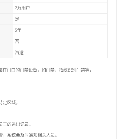
2万用户
是
5年
否
汽运
装在门口的门禁设备，如门禁、指纹识别门禁等，
特定区域。
员工的进出记录。
报警，系统会及时通知相关人员。