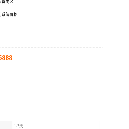
市番禺区
别系统价格
5888
1-3天