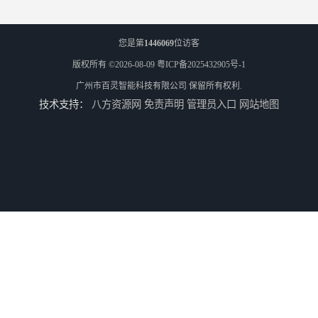
您是第
1446069
位访客
版权所有 ©2026-08-09
粤ICP备2025432905号-1
广州市百灵智能科技有限公司
保留所有权利.
技术支持：
八方资源网
免责声明
管理员入口
网站地图
潮州智能人脸识别系统 可以应用于不同场景 高度自动化
惠州3d人脸识别系统 无需额外的操作或接触 人脸特征提取